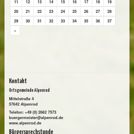
11
12
13
14
15
16
17
18
19
20
21
22
23
24
25
26
27
28
29
30
31
32
33
34
35
36
37
»
Kontakt
Ortsgemeinde Alpenrod
Mittelstraße 4
57642 Alpenrod
Telefon: +49 (0) 2662 7573
buergermeister@alpenrod.de
www.alpenrod.de
Bürgersprechstunde