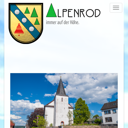
Menü
trigge