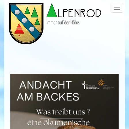
Menü
trigge