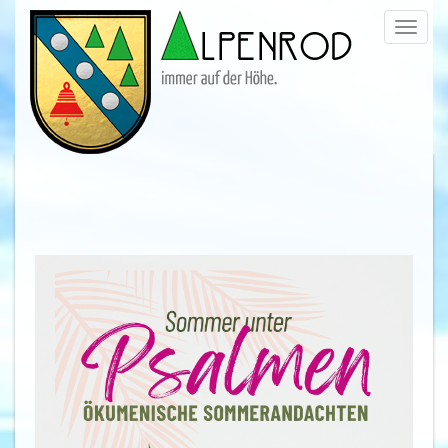
Menü
trigge