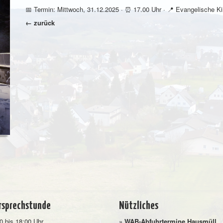
📅 Termin: Mittwoch, 31.12.2025 · ⏰ 17.00 Uhr · 📍 Evangelische Kir
← zurück
rsprechstunde
Nützliches
0 bis 18:00 Uhr
»
WAB-Abfuhrtermine Hausmüll