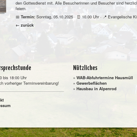
den Gottesdienst mit. Alle Besucherinnen und Besucher sind herzl
feiern.
📅
Termin:
Sonntag, 05.10.2025 · ⏰ 10.00 Uhr · 📍 Evangelische Kir
← zurück
rsprechstunde
Nützliches
0 bis 18:00 Uhr
»
WAB-Abfuhrtermine Hausmüll
ch vorheriger Terminvereinbarung!
»
Gewerbeflächen
»
Hausbau in Alpenrod
kt
essum