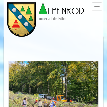
Menü
trigge