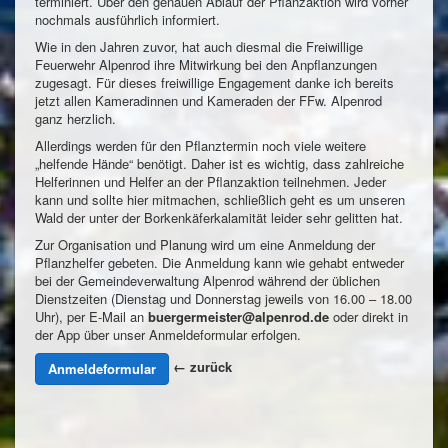
terminiert. Über den genauen Ablauf der Pflanzaktion wird vorher
nochmals ausführlich informiert.
Wie in den Jahren zuvor, hat auch diesmal die Freiwillige
Feuerwehr Alpenrod ihre Mitwirkung bei den Anpflanzungen
zugesagt. Für dieses freiwillige Engagement danke ich bereits
jetzt allen Kameradinnen und Kameraden der FFw. Alpenrod
ganz herzlich.
Allerdings werden für den Pflanztermin noch viele weitere
„helfende Hände“ benötigt. Daher ist es wichtig, dass zahlreiche
Helferinnen und Helfer an der Pflanzaktion teilnehmen. Jeder
kann und sollte hier mitmachen, schließlich geht es um unseren
Wald der unter der Borkenkäferkalamität leider sehr gelitten hat.
Zur Organisation und Planung wird um eine Anmeldung der
Pflanzhelfer gebeten. Die Anmeldung kann wie gehabt entweder
bei der Gemeindeverwaltung Alpenrod während der üblichen
Dienstzeiten (Dienstag und Donnerstag jeweils von 16.00 – 18.00
Uhr), per E-Mail an
buergermeister@alpenrod.de
oder direkt in
der App über unser Anmeldeformular erfolgen.
← zurück
Anmeldeformular