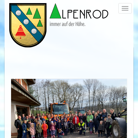
Menü
trigge