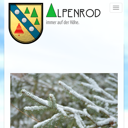
Menü
trigge