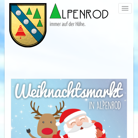
Menü
trigge