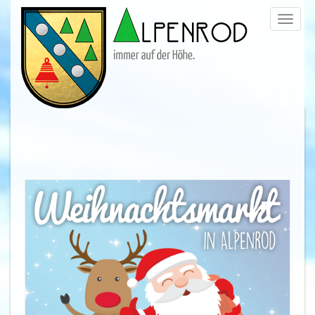
Menü
trigge