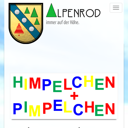
Menü
trigge